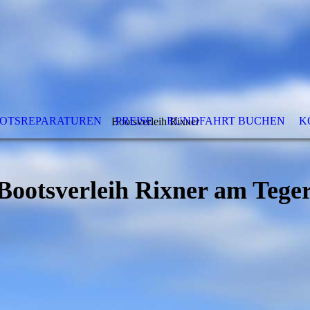
OTSREPARATUREN
PREISE
RUNDFAHRT BUCHEN
K
Bootsverleih Rixner
ootsverleih Rixner am Tege